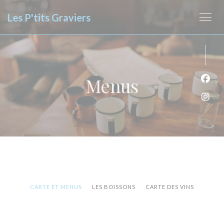
Painel de Gerenciamento de Cookies
Les P'tits Graviers
Menus
Face
Inst
CARTE ET MENUS
LES BOISSONS
CARTE DES VINS