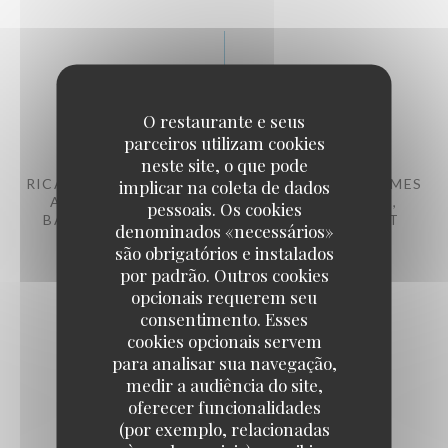
Les Apéritifs
O restaurante e seus
parceiros utilizam cookies
neste site, o que pode
RICARD, PASTIS, BAROCA, VODKA, GIN, ST JAMES
implicar na coleta de dados
AMBRÉ, PASSOA, PORTO ROUGE OU BLANC,
pessoais. Os cookies
BACARDI, LABEL 5, JB, CIDRE DOUX OU BRUT
denominados «necessários»
6,00 EUR
são obrigatórios e instalados
por padrão. Outros cookies
opcionais requerem seu
KIR VIN BLANC
consentimento. Esses
cookies opcionais servem
7,00 EUR
para analisar sua navegação,
medir a audiência do site,
oferecer funcionalidades
KIR PÉTILLANT
(por exemplo, relacionadas
10,00 EUR