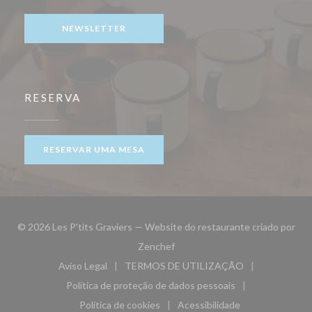
NEWSLETTER
RESERVA
RESERVAR UMA MESA
© 2026 Les P'tits Graviers — Website do restaurante criado por
((abre numa nova janela))
Zenchef
Aviso Legal
TERMOS DE UTILIZAÇÃO
((abre numa nova janela))
((abre numa nova janela))
Política de proteção de dados pessoais
((abre numa nova janela))
Política de cookies
Acessibilidade