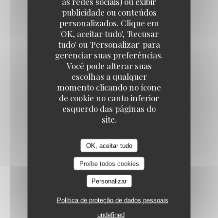
às redes sociais) ou exibir
publicidade ou conteúdos
personalizados. Clique em
Les P'tits Graviers
KIR ROYAL (CHAMPAGNE)
'OK, aceitar tudo', 'Recusar
15,00 EUR
tudo' ou 'Personalizar' para
gerenciar suas preferências.
Você pode alterar suas
escolhas a qualquer
momento clicando no ícone
de cookie no canto inferior
esquerdo das páginas do
Les Whisky et Scotch
site.
OK, aceitar tudo
JACK DANIELS, BUSHMILLS
7,00 EUR
Proíbe todos cookies
Personalizar
ARMORIK SINGLE MALT
Política de proteção de dados pessoais
9,00 EUR
undefined