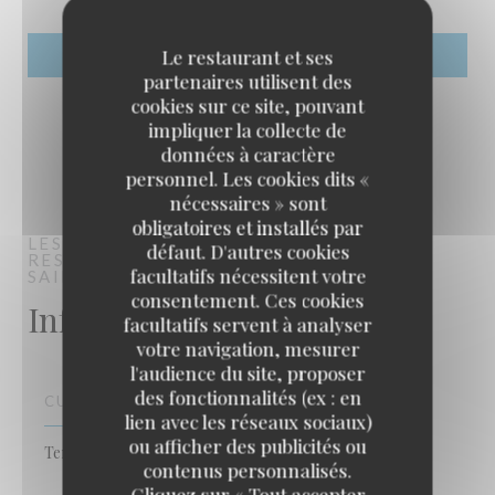
Le restaurant et ses
partenaires utilisent des
cookies sur ce site, pouvant
impliquer la collecte de
données à caractère
personnel. Les cookies dits «
nécessaires » sont
obligatoires et installés par
LES P'TITS GRAVIERS
défaut. D'autres cookies
RESTAURANT TRADITIONNEL
facultatifs nécessitent votre
SAINT-PIERRE
consentement. Ces cookies
Infos pratiques
facultatifs servent à analyser
votre navigation, mesurer
l'audience du site, proposer
des fonctionnalités (ex : en
CUISINE
lien avec les réseaux sociaux)
ou afficher des publicités ou
Terroir, Fait maison, Cuisine Traditionnelle
contenus personnalisés.
Les P'tits Graviers
Cliquez sur « Tout accepter