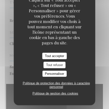
TYPE DE RESTAURANT
», « Tout refuser » ou «
Personnaliser » pour gérer
vos préférences. Vous
Restaurant traditionnel
pouvez modifier vos choix à
tout moment en cliquant sur
l'icône représentant un
SERVICES
cookie en bas à gauche des
pages du site.
Climatisation, Privatisation, Wi-fi
MOYENS DE PAIEMENT
Tout accepter
Tout refuser
Sans Contact, Apple Pay, Paiement Sans Contact,
Eurocard/Mastercard, Espèces, Visa, Carte Bleue
Personnaliser
Politique de protection des données à caractère
personnel
Politique de gestion des cookies